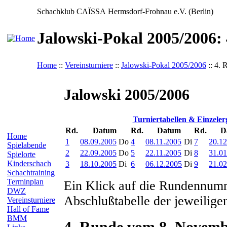
Schachklub CAÏSSA Hermsdorf-Frohnau e.V. (Berlin)
Jalowski-Pokal 2005/2006:
Home
::
Vereinsturniere
::
Jalowski-Pokal 2005/2006
:: 4. 
Jalowski 2005/2006
Turniertabellen & Einzeler
Rd.
Datum
Rd.
Datum
Rd.
D
Home
1
08.09.2005
Do
4
08.11.2005
Di
7
20.12
Spielabende
2
22.09.2005
Do
5
22.11.2005
Di
8
31.01
Spielorte
Kinderschach
3
18.10.2005
Di
6
06.12.2005
Di
9
21.02
Schachtraining
Terminplan
Ein Klick auf die Rundennumm
DWZ
Abschlußtabelle der jeweilige
Vereinsturniere
Hall of Fame
BMM
4. Runde vom 8. Novemb