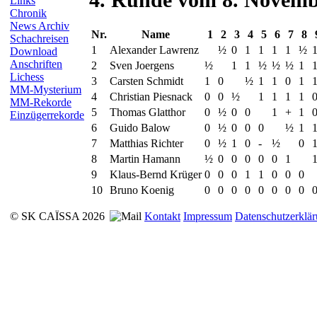
Links
Chronik
News Archiv
Nr.
Name
1
2
3
4
5
6
7
8
Schachreisen
1
Alexander Lawrenz
½
0
1
1
1
1
½
Download
Anschriften
2
Sven Joergens
½
1
1
½
½
½
1
Lichess
3
Carsten Schmidt
1
0
½
1
1
0
1
MM-Mysterium
4
Christian Piesnack
0
0
½
1
1
1
1
MM-Rekorde
5
Thomas Glatthor
0
½
0
0
1
+
1
Einzügerrekorde
6
Guido Balow
0
½
0
0
0
½
1
7
Matthias Richter
0
½
1
0
-
½
0
8
Martin Hamann
½
0
0
0
0
0
1
9
Klaus-Bernd Krüger
0
0
0
1
1
0
0
0
10
Bruno Koenig
0
0
0
0
0
0
0
0
© SK CAÏSSA 2026
Kontakt
Impressum
Datenschutzerklä