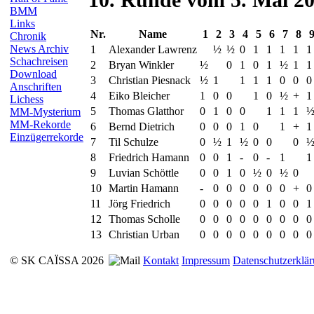
BMM
Links
Nr.
Name
1
2
3
4
5
6
7
8
Chronik
News Archiv
1
Alexander Lawrenz
½
½
0
1
1
1
1
1
Schachreisen
2
Bryan Winkler
½
0
1
0
1
½
1
1
Download
3
Christian Piesnack
½
1
1
1
1
0
0
0
Anschriften
4
Eiko Bleicher
1
0
0
1
0
½
+
1
Lichess
5
Thomas Glatthor
0
1
0
0
1
1
1
MM-Mysterium
MM-Rekorde
6
Bernd Dietrich
0
0
0
1
0
1
+
1
Einzügerrekorde
7
Til Schulze
0
½
1
½
0
0
0
8
Friedrich Hamann
0
0
1
-
0
-
1
1
9
Luvian Schöttle
0
0
1
0
½
0
½
0
10
Martin Hamann
-
0
0
0
0
0
0
+
0
11
Jörg Friedrich
0
0
0
0
0
1
0
0
1
12
Thomas Scholle
0
0
0
0
0
0
0
0
0
13
Christian Urban
0
0
0
0
0
0
0
0
0
© SK CAÏSSA 2026
Kontakt
Impressum
Datenschutzerklä