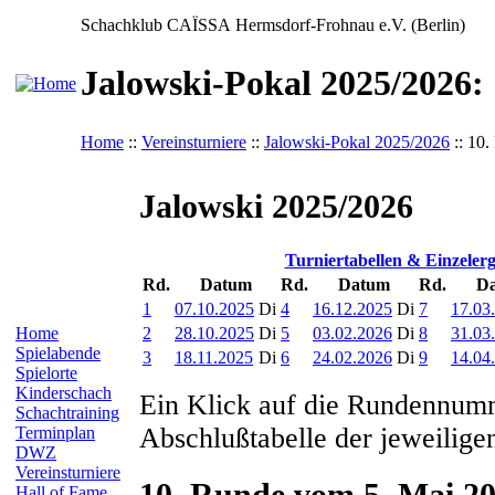
Schachklub CAÏSSA Hermsdorf-Frohnau e.V. (Berlin)
Jalowski-Pokal 2025/2026:
Home
::
Vereinsturniere
::
Jalowski-Pokal 2025/2026
:: 10.
Jalowski 2025/2026
Turniertabellen & Einzelerg
Rd.
Datum
Rd.
Datum
Rd.
D
1
07.10.2025
Di
4
16.12.2025
Di
7
17.03
2
28.10.2025
Di
5
03.02.2026
Di
8
31.03
Home
Spielabende
3
18.11.2025
Di
6
24.02.2026
Di
9
14.04
Spielorte
Kinderschach
Ein Klick auf die Rundennumm
Schachtraining
Abschlußtabelle der jeweilige
Terminplan
DWZ
Vereinsturniere
10. Runde vom 5. Mai 2
Hall of Fame