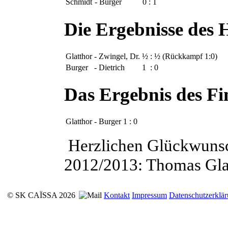
Schmidt
-
Burger
0
:
1
Die Ergebnisse des 
Glatthor
-
Zwingel, Dr.
½
:
½
(Rückkampf 1:0)
Burger
-
Dietrich
1
:
0
Das Ergebnis des Fi
Glatthor
-
Burger
1
:
0
Herzlichen Glückwunsc
2012/2013: Thomas Gla
© SK CAÏSSA 2026
Kontakt
Impressum
Datenschutzerklä