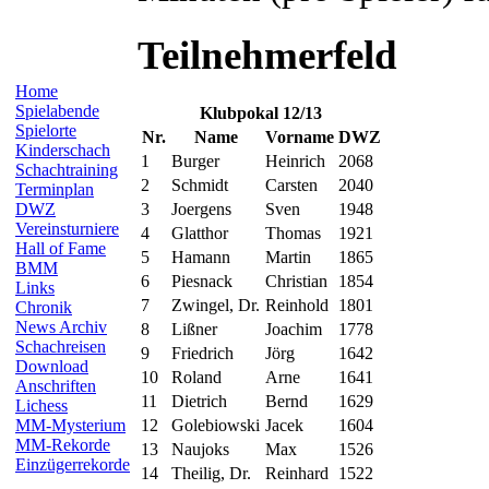
Teilnehmerfeld
Home
Spielabende
Klubpokal 12/13
Spielorte
Nr.
Name
Vorname
DWZ
Kinderschach
1
Burger
Heinrich
2068
Schachtraining
2
Schmidt
Carsten
2040
Terminplan
DWZ
3
Joergens
Sven
1948
Vereinsturniere
4
Glatthor
Thomas
1921
Hall of Fame
5
Hamann
Martin
1865
BMM
6
Piesnack
Christian
1854
Links
7
Zwingel, Dr.
Reinhold
1801
Chronik
News Archiv
8
Lißner
Joachim
1778
Schachreisen
9
Friedrich
Jörg
1642
Download
10
Roland
Arne
1641
Anschriften
11
Dietrich
Bernd
1629
Lichess
MM-Mysterium
12
Golebiowski
Jacek
1604
MM-Rekorde
13
Naujoks
Max
1526
Einzügerrekorde
14
Theilig, Dr.
Reinhard
1522