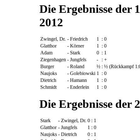
Die Ergebnisse der
2012
Zwingel, Dr.
-
Friedrich
1
:
0
Glatthor
-
Körner
1
:
0
Adam
-
Stark
0
:
1
Ziegenhagen
-
Jungfels
-
:
+
Burger
-
Roland
½
:
½
(Rückkampf 1:
Naujoks
-
Golebiowski
1
:
0
Dietrich
-
Hamann
1
:
0
Schmidt
-
Enderlein
1
:
0
Die Ergebnisse der 
Stark
-
Zwingel, Dr.
0
:
1
Glatthor
-
Jungfels
1
:
0
Naujoks
-
Dietrich
0
:
1