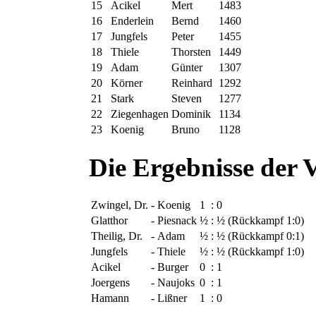
15
Acikel
Mert
1483
16
Enderlein
Bernd
1460
17
Jungfels
Peter
1455
18
Thiele
Thorsten
1449
19
Adam
Günter
1307
20
Körner
Reinhard
1292
21
Stark
Steven
1277
22
Ziegenhagen
Dominik
1134
23
Koenig
Bruno
1128
Die Ergebnisse der
Zwingel, Dr.
-
Koenig
1
:
0
Glatthor
-
Piesnack
½
:
½
(Rückkampf 1:0)
Theilig, Dr.
-
Adam
½
:
½
(Rückkampf 0:1)
Jungfels
-
Thiele
½
:
½
(Rückkampf 1:0)
Acikel
-
Burger
0
:
1
Joergens
-
Naujoks
0
:
1
Hamann
-
Lißner
1
:
0