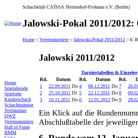
Schachklub CAÏSSA Hermsdorf-Frohnau e.V. (Berlin)
Jalowski-Pokal 2011/2012:
Home
::
Vereinsturniere
::
Jalowski-Pokal 2011/2012
:: 6. 
Jalowski 2011/2012
Turniertabellen & Einzeler
Rd.
Datum
Rd.
Datum
Rd.
Home
1
22.09.2011
Do
4
08.12.2011
Do
7
26.0
Spielabende
2
25.10.2011
Di
5
22.12.2011
Do
8
09.0
Spielorte
Kinderschach
3
10.11.2011
Do
6
12.01.2012
Do
9
28.0
Schachtraining
Terminplan
Ein Klick auf die Rundennumm
DWZ
Abschlußtabelle der jeweilige
Vereinsturniere
Hall of Fame
BMM
6. Runde vom 12. Janua