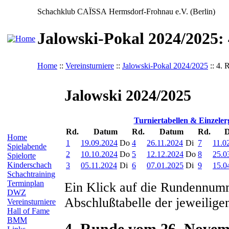
Schachklub CAÏSSA Hermsdorf-Frohnau e.V. (Berlin)
Jalowski-Pokal 2024/2025:
Home
::
Vereinsturniere
::
Jalowski-Pokal 2024/2025
:: 4. 
Jalowski 2024/2025
Turniertabellen & Einzeler
Rd.
Datum
Rd.
Datum
Rd.
D
Home
1
19.09.2024
Do
4
26.11.2024
Di
7
11.0
Spielabende
2
10.10.2024
Do
5
12.12.2024
Do
8
25.0
Spielorte
Kinderschach
3
05.11.2024
Di
6
07.01.2025
Di
9
15.0
Schachtraining
Terminplan
Ein Klick auf die Rundennumm
DWZ
Abschlußtabelle der jeweilige
Vereinsturniere
Hall of Fame
BMM
4. Runde vom 26. Novem