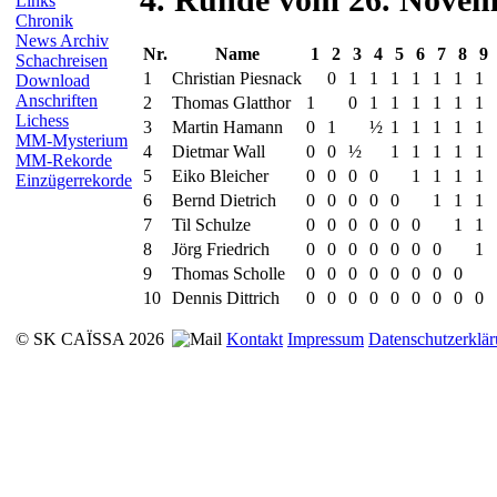
Links
Chronik
News Archiv
Nr.
Name
1
2
3
4
5
6
7
8
9
Schachreisen
1
Christian Piesnack
0
1
1
1
1
1
1
1
Download
Anschriften
2
Thomas Glatthor
1
0
1
1
1
1
1
1
Lichess
3
Martin Hamann
0
1
½
1
1
1
1
1
MM-Mysterium
4
Dietmar Wall
0
0
½
1
1
1
1
1
MM-Rekorde
5
Eiko Bleicher
0
0
0
0
1
1
1
1
Einzügerrekorde
6
Bernd Dietrich
0
0
0
0
0
1
1
1
7
Til Schulze
0
0
0
0
0
0
1
1
8
Jörg Friedrich
0
0
0
0
0
0
0
1
9
Thomas Scholle
0
0
0
0
0
0
0
0
10
Dennis Dittrich
0
0
0
0
0
0
0
0
0
© SK CAÏSSA 2026
Kontakt
Impressum
Datenschutzerklä