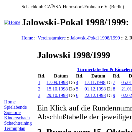
Schachklub CAÏSSA Hermsdorf-Frohnau e.V. (Berlin)
Jalowski-Pokal 1998/1999:
Home
::
Vereinsturniere
::
Jalowski-Pokal 1998/1999
:: 2. 
Jalowski 1998/1999
Turniertabellen & Einzeler
Rd.
Datum
Rd.
Datum
Rd.
D
1
17.09.1998
Do
4
17.11.1998
Di
7
05.01
2
15.10.1998
Do
5
01.12.1998
Di
8
21.01
3
29.10.1998
Do
6
22.12.1998
Di
9
02.02
Home
Ein Klick auf die Rundennumm
Spielabende
Spielorte
Abschlußtabelle der jeweilige
Kinderschach
Schachtraining
Terminplan
2. Runde vom 15. Oktob