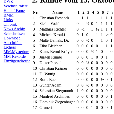
DWZ
Vereinsturniere
Hall of Fame
Nr.
Name
1
2
3
4
5
6
7
8
BMM
1
Christian Piesnack
1
1
1
1
1
1
1
Links
2
Stefan Wolf
0
½
0
1
1
1
1
Chronik
News Archiv
3
Matthias Richter
0
½
1
½
1
1
1
Schachreisen
4
Michele Krottki
0
1
0
1
1
½
0
Download
5
Malte Daniels, Dr.
0
0
½
0
1
0
1
Anschriften
6
Eiko Bleicher
0
0
0
0
0
1
1
Lichess
7
Klaus-Bernd Krüger
0
0
0
½
1
0
0
MM-Mysterium
MM-Rekorde
8
Jürgen Runge
0
0
0
1
0
0
1
Einzügerrekorde
9
Dieter Passuth
0
0
½
0
0
0
0
0
10
Christian Krämer
0
0
0
0
0
0
0
0
11
D. Wuttig
0
0
0
0
0
0
0
0
12
Boris Baer
0
0
0
0
0
½
0
1
13
Günter Adam
0
0
½
0
0
0
0
0
14
Sebastian Siegmundt
1
0
0
0
0
0
0
0
15
Manfred Aschmies
0
0
0
0
0
0
0
1
16
Dominik Ziegenhagen
0
0
0
0
0
0
0
0
17
Grunert
0
0
0
1
0
0
0
1