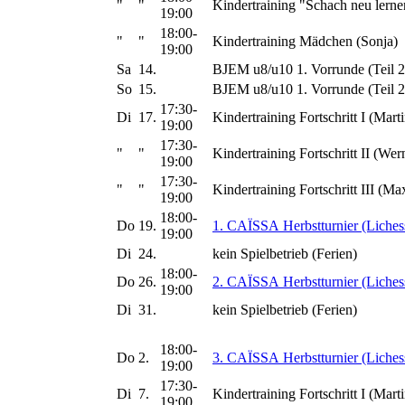
"
"
Kindertraining "Schach neu lerne
19:00
18:00-
"
"
Kindertraining Mädchen (Sonja)
19:00
Sa
14.
BJEM u8/u10 1. Vorrunde (Teil 2
So
15.
BJEM u8/u10 1. Vorrunde (Teil 2
17:30-
Di
17.
Kindertraining Fortschritt I (Marti
19:00
17:30-
"
"
Kindertraining Fortschritt II (Wer
19:00
17:30-
"
"
Kindertraining Fortschritt III (Ma
19:00
18:00-
Do
19.
1. CAÏSSA Herbstturnier (Liches
19:00
Di
24.
kein Spielbetrieb (Ferien)
18:00-
Do
26.
2. CAÏSSA Herbstturnier (Liches
19:00
Di
31.
kein Spielbetrieb (Ferien)
18:00-
Do
2.
3. CAÏSSA Herbstturnier (Liches
19:00
17:30-
Di
7.
Kindertraining Fortschritt I (Marti
19:00