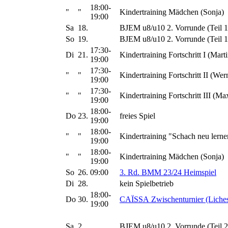
18:00-
"
"
Kindertraining Mädchen (Sonja)
19:00
Sa
18.
BJEM u8/u10 2. Vorrunde (Teil 1
So
19.
BJEM u8/u10 2. Vorrunde (Teil 1
17:30-
Di
21.
Kindertraining Fortschritt I (Marti
19:00
17:30-
"
"
Kindertraining Fortschritt II (Wer
19:00
17:30-
"
"
Kindertraining Fortschritt III (Ma
19:00
18:00-
Do
23.
freies Spiel
19:00
18:00-
"
"
Kindertraining "Schach neu lerne
19:00
18:00-
"
"
Kindertraining Mädchen (Sonja)
19:00
So
26.
09:00
3. Rd. BMM 23/24 Heimspiel
Di
28.
kein Spielbetrieb
18:00-
Do
30.
CAÏSSA Zwischenturnier (Liches
19:00
Sa
2.
BJEM u8/u10 2. Vorrunde (Teil 2