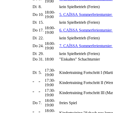
19:00
Di
8.
kein Spielbetrieb (Ferien)
18:00-
Do
10.
5. CAÏSSA Sommerferienturnier 
19:00
Di
15.
kein Spielbetrieb (Ferien)
18:00-
Do
17.
6. CAÏSSA Sommerferienturnier 
19:00
Di
22.
kein Spielbetrieb (Ferien)
18:00-
Do
24.
7. CAÏSSA Sommerferienturnier 
19:00
Di
29.
kein Spielbetrieb (Ferien)
Do
31.
18:00
"Eiskaltes" Schachturnier
17:30-
Di
5.
Kindertraining Fortschritt I (Marti
19:00
17:30-
"
"
Kindertraining Fortschritt II (Wer
19:00
17:30-
"
"
Kindertraining Fortschritt III (Ma
19:00
18:00-
Do
7.
freies Spiel
19:00
18:00-
"
"
Kindertraining "Schach neu lerne