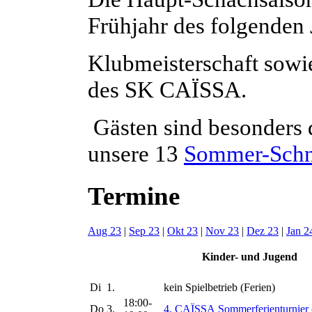
Frühjahr des folgenden 
Klubmeisterschaft sowie
des SK CAÏSSA.
Gästen sind besonders 
unsere 13
Sommer-Schne
Termine
Aug 23
|
Sep 23
|
Okt 23
|
Nov 23
|
Dez 23
|
Jan 2
Kinder- und Jugend
Di
1.
kein Spielbetrieb (Ferien)
18:00-
Do
3.
4. CAÏSSA Sommerferienturnier 