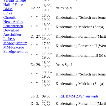
Vereinsturniere
19:00
Hall of Fame
18:00-
Do
22.
freies Spiel
BMM
19:00
Links
18:00-
"
"
Kindertraining "Schach neu lerne
Chronik
19:00
News Archiv
18:00-
Schachreisen
"
"
Kindertraining Mädchen (Sonja)
19:00
Download
17:30-
Anschriften
Di
27.
Kindertraining Fortschritt I (Marti
19:00
Lichess
MM-Mysterium
17:30-
"
"
Kindertraining Fortschritt II (Wer
MM-Rekorde
19:00
Einzügerrekorde
17:30-
"
"
Kindertraining Fortschritt III (Ma
19:00
18:00-
Do
29.
freies Spiel
19:00
18:00-
"
"
Kindertraining "Schach neu lerne
19:00
18:00-
"
"
Kindertraining Mädchen (Sonja)
19:00
So
3.
09:00
7. Rd. BMM 23/24 auswärts
17:30-
Di
5.
Kindertraining Fortschritt I (Marti
19:00