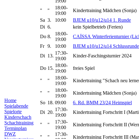
19:00
18:00-
"
"
Kindertraining Mädchen (Sonja)
19:00
Sa
3.
10:00
BJEM u10/u12/u14 1. Runde
Di
6.
kein Spielbetrieb (Ferien)
18:00-
Do
8.
CAÏSSA Winterferienturnier (Lic
19:00
Fr
9.
10:00
BJEM u10/u12/u14 Schlussrunde
17:30-
Di
13.
Kinder-Faschingsturnier 2024
19:00
18:00-
Do
15.
freies Spiel
19:00
18:00-
"
"
Kindertraining "Schach neu lerne
19:00
18:00-
"
"
Kindertraining Mädchen (Sonja)
19:00
Home
So
18.
09:00
6. Rd. BMM 23/24 Heimspiel
Spielabende
17:30-
Spielorte
Di
20.
Kindertraining Fortschritt I (Marti
19:00
Kinderschach
17:30-
Schachtraining
"
"
Kindertraining Fortschritt II (Wer
19:00
Terminplan
DWZ
17:30-
"
"
Kindertraining Fortschritt III (Ma