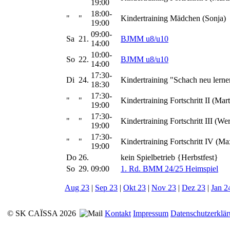
19:00
18:00-
"
"
Kindertraining Mädchen (Sonja)
19:00
09:00-
Sa
21.
BJMM u8/u10
14:00
10:00-
So
22.
BJMM u8/u10
14:00
17:30-
Di
24.
Kindertraining "Schach neu lerne
18:30
17:30-
"
"
Kindertraining Fortschritt II (Mart
19:00
17:30-
"
"
Kindertraining Fortschritt III (We
19:00
17:30-
"
"
Kindertraining Fortschritt IV (Ma
19:00
Do
26.
kein Spielbetrieb {Herbstfest}
So
29.
09:00
1. Rd. BMM 24/25 Heimspiel
Aug 23
|
Sep 23
|
Okt 23
|
Nov 23
|
Dez 23
|
Jan 2
© SK CAÏSSA 2026
Kontakt
Impressum
Datenschutzerklä