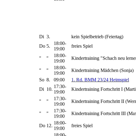
Di
3.
kein Spielbetrieb (Feiertag)
18:00-
Do
5.
freies Spiel
19:00
18:00-
"
"
Kindertraining "Schach neu lerne
19:00
18:00-
"
"
Kindertraining Mädchen (Sonja)
19:00
So
8.
09:00
1. Rd. BMM 23/24 Heimspiel
17:30-
Di
10.
Kindertraining Fortschritt I (Marti
19:00
17:30-
"
"
Kindertraining Fortschritt II (Wer
19:00
17:30-
"
"
Kindertraining Fortschritt III (Ma
19:00
18:00-
Do
12.
freies Spiel
19:00
18:00-