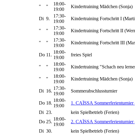
18:00-
"
"
Kindertraining Mädchen (Sonja)
19:00
17:30-
Di
9.
Kindertraining Fortschritt I (Marti
19:00
17:30-
"
"
Kindertraining Fortschritt II (Wer
19:00
17:30-
"
"
Kindertraining Fortschritt III (Ma
19:00
18:00-
Do
11.
freies Spiel
19:00
18:00-
"
"
Kindertraining "Schach neu lerne
19:00
18:00-
"
"
Kindertraining Mädchen (Sonja)
19:00
17:30-
Di
16.
Sommerabschlussturnier
19:00
18:00-
Do
18.
1. CAÏSSA Sommerferienturnier 
19:00
Di
23.
kein Spielbetrieb (Ferien)
18:00-
Do
25.
2. CAÏSSA Sommerferienturnier 
19:00
Di
30.
kein Spielbetrieb (Ferien)