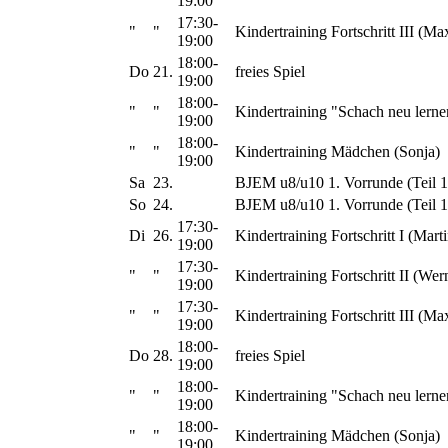
19:00
17:30-
"
"
Kindertraining Fortschritt III (Ma
19:00
18:00-
Do
21.
freies Spiel
19:00
18:00-
"
"
Kindertraining "Schach neu lerne
19:00
18:00-
"
"
Kindertraining Mädchen (Sonja)
19:00
Sa
23.
BJEM u8/u10 1. Vorrunde (Teil 1
So
24.
BJEM u8/u10 1. Vorrunde (Teil 1
17:30-
Di
26.
Kindertraining Fortschritt I (Marti
19:00
17:30-
"
"
Kindertraining Fortschritt II (Wer
19:00
17:30-
"
"
Kindertraining Fortschritt III (Ma
19:00
18:00-
Do
28.
freies Spiel
19:00
18:00-
"
"
Kindertraining "Schach neu lerne
19:00
18:00-
"
"
Kindertraining Mädchen (Sonja)
19:00