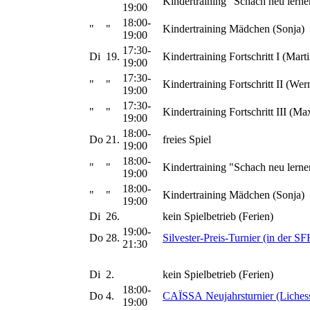
"
"
Kindertraining "Schach neu lerne
19:00
18:00-
"
"
Kindertraining Mädchen (Sonja)
19:00
17:30-
Di
19.
Kindertraining Fortschritt I (Marti
19:00
17:30-
"
"
Kindertraining Fortschritt II (Wer
19:00
17:30-
"
"
Kindertraining Fortschritt III (Ma
19:00
18:00-
Do
21.
freies Spiel
19:00
18:00-
"
"
Kindertraining "Schach neu lerne
19:00
18:00-
"
"
Kindertraining Mädchen (Sonja)
19:00
Di
26.
kein Spielbetrieb (Ferien)
19:00-
Do
28.
Silvester-Preis-Turnier (in der SF
21:30
Di
2.
kein Spielbetrieb (Ferien)
18:00-
Do
4.
CAÏSSA Neujahrsturnier (Liches
19:00