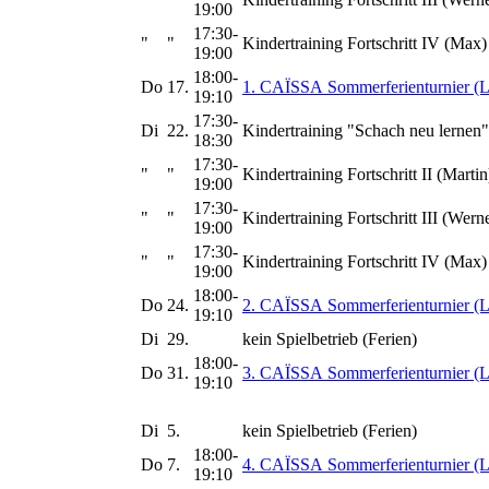
19:00
17:30-
"
"
Kindertraining Fortschritt IV (Max)
19:00
18:00-
Do
17.
1. CAÏSSA Sommerferienturnier (L
19:10
17:30-
Di
22.
Kindertraining "Schach neu lernen"
18:30
17:30-
"
"
Kindertraining Fortschritt II (Martin
19:00
17:30-
"
"
Kindertraining Fortschritt III (Wern
19:00
17:30-
"
"
Kindertraining Fortschritt IV (Max)
19:00
18:00-
Do
24.
2. CAÏSSA Sommerferienturnier (L
19:10
Di
29.
kein Spielbetrieb (Ferien)
18:00-
Do
31.
3. CAÏSSA Sommerferienturnier (L
19:10
Di
5.
kein Spielbetrieb (Ferien)
18:00-
Do
7.
4. CAÏSSA Sommerferienturnier (L
19:10