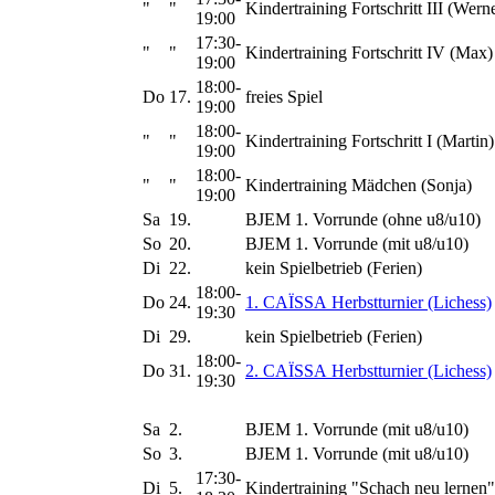
"
"
Kindertraining Fortschritt III (Wern
19:00
17:30-
"
"
Kindertraining Fortschritt IV (Max)
19:00
18:00-
Do
17.
freies Spiel
19:00
18:00-
"
"
Kindertraining Fortschritt I (Martin)
19:00
18:00-
"
"
Kindertraining Mädchen (Sonja)
19:00
Sa
19.
BJEM 1. Vorrunde (ohne u8/u10)
So
20.
BJEM 1. Vorrunde (mit u8/u10)
Di
22.
kein Spielbetrieb (Ferien)
18:00-
Do
24.
1. CAÏSSA Herbstturnier (Lichess)
19:30
Di
29.
kein Spielbetrieb (Ferien)
18:00-
Do
31.
2. CAÏSSA Herbstturnier (Lichess)
19:30
Sa
2.
BJEM 1. Vorrunde (mit u8/u10)
So
3.
BJEM 1. Vorrunde (mit u8/u10)
17:30-
Di
5.
Kindertraining "Schach neu lernen"