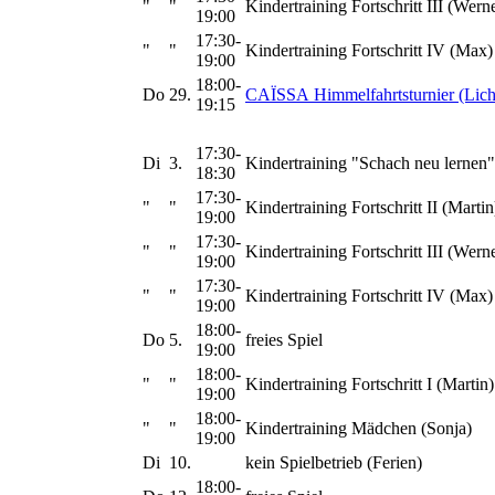
"
"
Kindertraining Fortschritt III (Wern
19:00
17:30-
"
"
Kindertraining Fortschritt IV (Max)
19:00
18:00-
Do
29.
CAÏSSA Himmelfahrtsturnier (Lich
19:15
17:30-
Di
3.
Kindertraining "Schach neu lernen"
18:30
17:30-
"
"
Kindertraining Fortschritt II (Martin
19:00
17:30-
"
"
Kindertraining Fortschritt III (Wern
19:00
17:30-
"
"
Kindertraining Fortschritt IV (Max)
19:00
18:00-
Do
5.
freies Spiel
19:00
18:00-
"
"
Kindertraining Fortschritt I (Martin)
19:00
18:00-
"
"
Kindertraining Mädchen (Sonja)
19:00
Di
10.
kein Spielbetrieb (Ferien)
18:00-