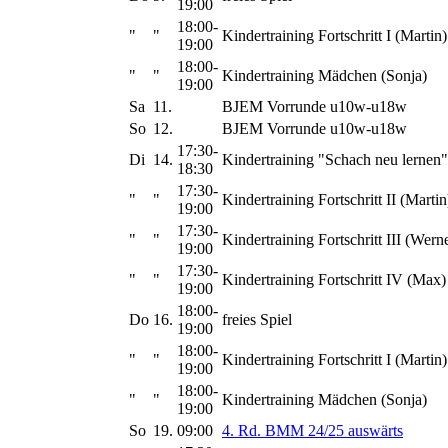
19:00
18:00-
"
"
Kindertraining Fortschritt I (Martin)
19:00
18:00-
"
"
Kindertraining Mädchen (Sonja)
19:00
Sa
11.
BJEM Vorrunde u10w-u18w
So
12.
BJEM Vorrunde u10w-u18w
17:30-
Di
14.
Kindertraining "Schach neu lernen"
18:30
17:30-
"
"
Kindertraining Fortschritt II (Martin
19:00
17:30-
"
"
Kindertraining Fortschritt III (Wern
19:00
17:30-
"
"
Kindertraining Fortschritt IV (Max)
19:00
18:00-
Do
16.
freies Spiel
19:00
18:00-
"
"
Kindertraining Fortschritt I (Martin)
19:00
18:00-
"
"
Kindertraining Mädchen (Sonja)
19:00
So
19.
09:00
4. Rd. BMM 24/25 auswärts