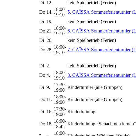
Di
12.
kein Spielbetrieb (Ferien)
18:00-
Do
14.
5. CAÏSSA Sommerferienturnier (L
19:10
Di
19.
kein Spielbetrieb (Ferien)
18:00-
Do
21.
6. CAÏSSA Sommerferienturnier (L
19:10
Di
26.
kein Spielbetrieb (Ferien)
18:00-
Do
28.
7. CAÏSSA Sommerferienturnier (L
19:10
Di
2.
kein Spielbetrieb (Ferien)
18:00-
Do
4.
8. CAÏSSA Sommerferienturnier (L
19:10
17:30-
Di
9.
Kinderturnier (alle Gruppen)
19:00
18:00-
Do
11.
Kinderturnier (alle Gruppen)
19:00
17:30-
Di
16.
Kindertraining
19:00
18:00-
Do
18.
Kindertraining "Schach neu lernen"
18:45
18:00-
"
"
Kindertraining Mädchen (Sonja)