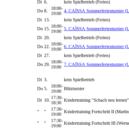
Di
6.
kein Spielbetrieb (Ferien)
18:00-
Do
8.
4. CAÏSSA Sommerferienturnier (L
19:00
Di
13.
kein Spielbetrieb (Ferien)
18:00-
Do
15.
5. CAÏSSA Sommerferienturnier (L
19:00
Di
20.
kein Spielbetrieb (Ferien)
18:00-
Do
22.
6. CAÏSSA Sommerferienturnier (L
19:00
Di
27.
kein Spielbetrieb (Ferien)
18:00-
Do
29.
7. CAÏSSA Sommerferienturnier (L
19:00
Di
3.
kein Spielbetrieb
18:00-
Do
5.
Blitzturnier
19:00
17:30-
Di
10.
Kindertraining "Schach neu lernen"
18:30
17:30-
"
"
Kindertraining Fortschritt II (Martin
19:00
17:30-
"
"
Kindertraining Fortschritt III (Wern
19:00