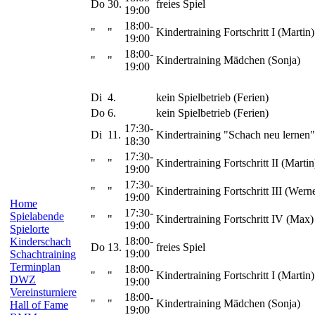
Do
30.
freies Spiel
19:00
18:00-
"
"
Kindertraining Fortschritt I (Martin)
19:00
18:00-
"
"
Kindertraining Mädchen (Sonja)
19:00
Di
4.
kein Spielbetrieb (Ferien)
Do
6.
kein Spielbetrieb (Ferien)
17:30-
Di
11.
Kindertraining "Schach neu lernen"
18:30
17:30-
"
"
Kindertraining Fortschritt II (Martin
19:00
17:30-
"
"
Kindertraining Fortschritt III (Wern
19:00
Home
17:30-
Spielabende
"
"
Kindertraining Fortschritt IV (Max)
19:00
Spielorte
18:00-
Kinderschach
Do
13.
freies Spiel
19:00
Schachtraining
Terminplan
18:00-
"
"
Kindertraining Fortschritt I (Martin)
DWZ
19:00
Vereinsturniere
18:00-
"
"
Kindertraining Mädchen (Sonja)
Hall of Fame
19:00