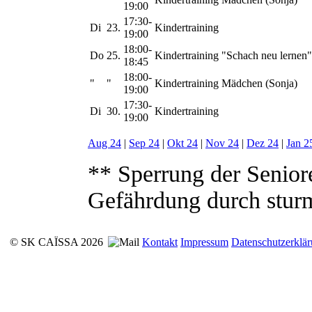
19:00
17:30-
Di
23.
Kindertraining
19:00
18:00-
Do
25.
Kindertraining "Schach neu lernen"
18:45
18:00-
"
"
Kindertraining Mädchen (Sonja)
19:00
17:30-
Di
30.
Kindertraining
19:00
Aug 24
|
Sep 24
|
Okt 24
|
Nov 24
|
Dez 24
|
Jan 2
** Sperrung der Senior
Gefährdung durch stur
© SK CAÏSSA 2026
Kontakt
Impressum
Datenschutzerklä