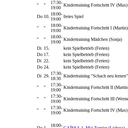
17:30-
"
"
Kindertraining Fortschritt IV (Max)
19:00
18:00-
Do
10.
freies Spiel
19:00
18:00-
"
"
Kindertraining Fortschritt I (Martin)
19:00
18:00-
"
"
Kindertraining Mädchen (Sonja)
19:00
Di
15.
kein Spielbetrieb (Ferien)
Do
17.
kein Spielbetrieb (Ferien)
Di
22.
kein Spielbetrieb (Ferien)
Do
24.
kein Spielbetrieb (Ferien)
17:30-
Di
29.
Kindertraining "Schach neu lernen"
18:30
17:30-
"
"
Kindertraining Fortschritt II (Martin
19:00
17:30-
"
"
Kindertraining Fortschritt III (Wern
19:00
17:30-
"
"
Kindertraining Fortschritt IV (Max)
19:00
18:00-
Do
1.
CAÏSSA 1. Mai Turnier (Lichess)