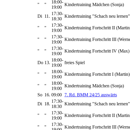
18:00-
"
"
Kindertraining Mädchen (Sonja)
19:00
17:30-
Di
11.
Kindertraining "Schach neu lernen"
18:30
17:30-
"
"
Kindertraining Fortschritt II (Martin
19:00
17:30-
"
"
Kindertraining Fortschritt III (Wern
19:00
17:30-
"
"
Kindertraining Fortschritt IV (Max)
19:00
18:00-
Do
13.
freies Spiel
19:00
18:00-
"
"
Kindertraining Fortschritt I (Martin)
19:00
18:00-
"
"
Kindertraining Mädchen (Sonja)
19:00
So
16.
09:00
7. Rd. BMM 24/25 auswärts
17:30-
Di
18.
Kindertraining "Schach neu lernen"
18:30
17:30-
"
"
Kindertraining Fortschritt II (Martin
19:00
17:30-
"
"
Kindertraining Fortschritt III (Wern
19:00