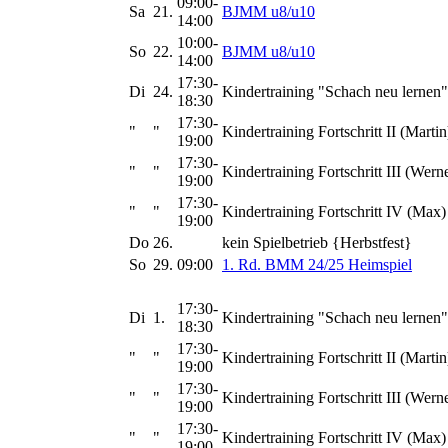
09:00-
Sa
21.
BJMM u8/u10
14:00
10:00-
So
22.
BJMM u8/u10
14:00
17:30-
Di
24.
Kindertraining "Schach neu lernen"
18:30
17:30-
"
"
Kindertraining Fortschritt II (Martin
19:00
17:30-
"
"
Kindertraining Fortschritt III (Wern
19:00
17:30-
"
"
Kindertraining Fortschritt IV (Max)
19:00
Do
26.
kein Spielbetrieb {Herbstfest}
So
29.
09:00
1. Rd. BMM 24/25 Heimspiel
17:30-
Di
1.
Kindertraining "Schach neu lernen"
18:30
17:30-
"
"
Kindertraining Fortschritt II (Martin
19:00
17:30-
"
"
Kindertraining Fortschritt III (Wern
19:00
17:30-
"
"
Kindertraining Fortschritt IV (Max)
19:00