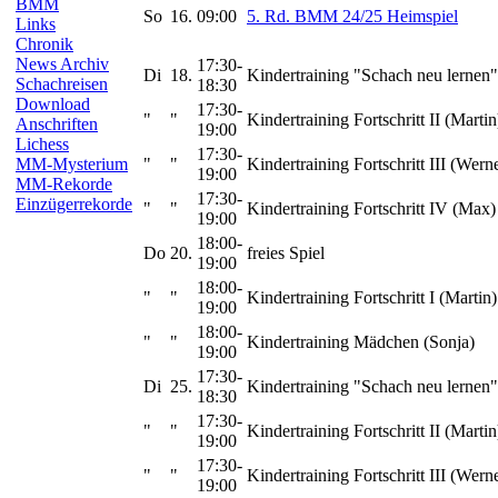
BMM
So
16.
09:00
5. Rd. BMM 24/25 Heimspiel
Links
Chronik
News Archiv
17:30-
Di
18.
Kindertraining "Schach neu lernen"
Schachreisen
18:30
Download
17:30-
"
"
Kindertraining Fortschritt II (Martin
Anschriften
19:00
Lichess
17:30-
"
"
Kindertraining Fortschritt III (Wern
MM-Mysterium
19:00
MM-Rekorde
17:30-
Einzügerrekorde
"
"
Kindertraining Fortschritt IV (Max)
19:00
18:00-
Do
20.
freies Spiel
19:00
18:00-
"
"
Kindertraining Fortschritt I (Martin)
19:00
18:00-
"
"
Kindertraining Mädchen (Sonja)
19:00
17:30-
Di
25.
Kindertraining "Schach neu lernen"
18:30
17:30-
"
"
Kindertraining Fortschritt II (Martin
19:00
17:30-
"
"
Kindertraining Fortschritt III (Wern
19:00