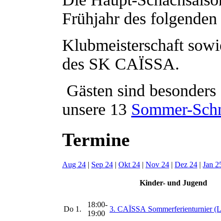
Frühjahr des folgenden 
Klubmeisterschaft sowi
des SK CAÏSSA.
Gästen sind besonders
unsere 13
Sommer-Schn
Termine
Aug 24
|
Sep 24
|
Okt 24
|
Nov 24
|
Dez 24
|
Jan 2
Kinder- und Jugend
18:00-
Do
1.
3. CAÏSSA Sommerferienturnier (L
19:00