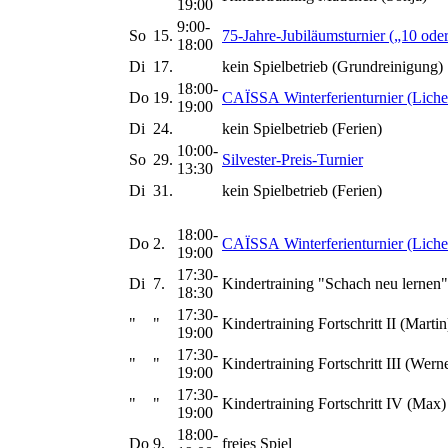
19:00
9:00-
So
15.
75-Jahre-Jubiläumsturnier („10 oder
18:00
Di
17.
kein Spielbetrieb (Grundreinigung)
18:00-
Do
19.
CAÏSSA Winterferienturnier (Liche
19:00
Di
24.
kein Spielbetrieb (Ferien)
10:00-
So
29.
Silvester-Preis-Turnier
13:30
Di
31.
kein Spielbetrieb (Ferien)
18:00-
Do
2.
CAÏSSA Winterferienturnier (Liche
19:00
17:30-
Di
7.
Kindertraining "Schach neu lernen"
18:30
17:30-
"
"
Kindertraining Fortschritt II (Martin
19:00
17:30-
"
"
Kindertraining Fortschritt III (Wern
19:00
17:30-
"
"
Kindertraining Fortschritt IV (Max)
19:00
18:00-
Do
9.
freies Spiel