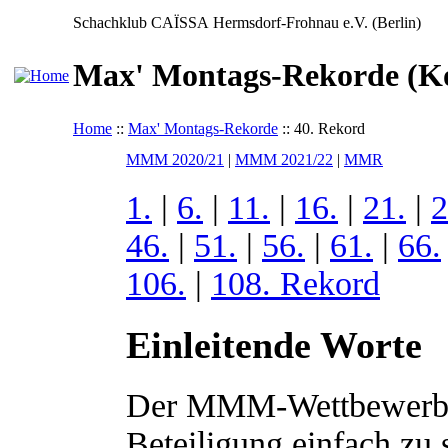
Schachklub CAÏSSA Hermsdorf-Frohnau e.V. (Berlin)
Max' Montags-Rekorde (Ko
Home
::
Max' Montags-Rekorde
:: 40. Rekord
MMM 2020/21
|
MMM 2021/22
|
MMR
1.
|
6.
|
11.
|
16.
|
21.
|
2
46.
|
51.
|
56.
|
61.
|
66.
106.
|
108. Rekord
Einleitende Worte
Der MMM-Wettbewerb is
Beteiligung einfach zu