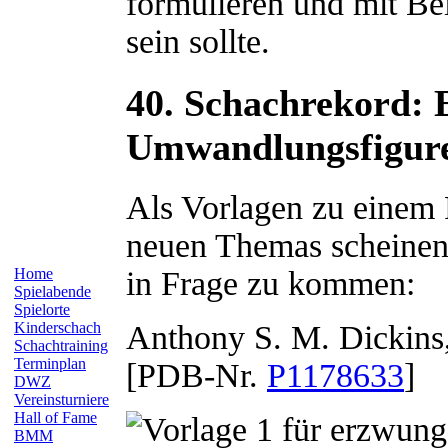
formulieren und mit Bei
sein sollte.
40. Schachrekord:
Umwandlungsfigur
Als Vorlagen zu einem 
neuen Themas scheinen
in Frage zu kommen:
Home
Spielabende
Spielorte
Anthony S. M.
Dickins
Kinderschach
Schachtraining
Terminplan
[PDB-Nr.
P1178633
]
DWZ
Vereinsturniere
Hall of Fame
BMM