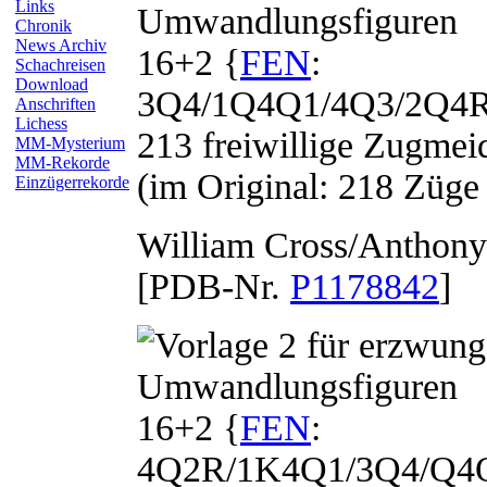
Links
Chronik
News Archiv
16+2 {
FEN
:
Schachreisen
Download
3Q4/1Q4Q1/4Q3/2Q4
Anschriften
Lichess
213 freiwillige Zugme
MM-Mysterium
MM-Rekorde
(im Original: 218 Züg
Einzügerrekorde
William
Cross
/Anthony
[PDB-Nr.
P1178842
]
16+2 {
FEN
:
4Q2R/1K4Q1/3Q4/Q4