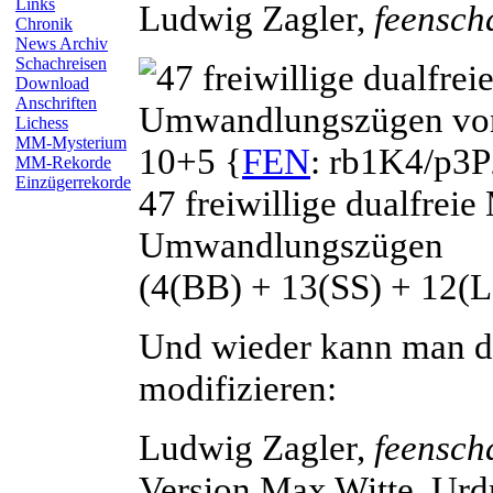
Links
Ludwig
Zagler
,
feensch
Chronik
News Archiv
Schachreisen
Download
Anschriften
Lichess
MM-Mysterium
10+5 {
FEN
: rb1K4/p3
MM-Rekorde
Einzügerrekorde
47 freiwillige dualfreie
Umwandlungszügen
(4(BB) + 13(SS) + 12(L
Und wieder kann man das
modifizieren:
Ludwig
Zagler
,
feensch
Version Max
Witte
, Urd