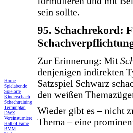
formulieren und mit Bei
sein sollte.
95. Schachrekord: Fr
Schachverpflichtu
Zur Erinnerung: Mit
Sc
denjenigen indirekten 
Satzspiel Schwarz scha
Home
Spielabende
Spielorte
den weißen Themazüge
Kinderschach
Schachtraining
Terminplan
Wieder gibt es – nicht 
DWZ
Vereinsturniere
Thema – eine prominent
Hall of Fame
BMM