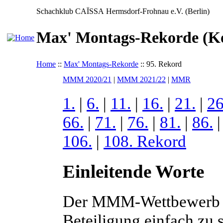
Schachklub CAÏSSA Hermsdorf-Frohnau e.V. (Berlin)
Max' Montags-Rekorde (Ko
Home
::
Max' Montags-Rekorde
:: 95. Rekord
MMM 2020/21
|
MMM 2021/22
|
MMR
1.
|
6.
|
11.
|
16.
|
21.
|
26
66.
|
71.
|
76.
|
81.
|
86.
106.
|
108. Rekord
Einleitende Worte
Der MMM-Wettbewerb is
Beteiligung einfach zu 