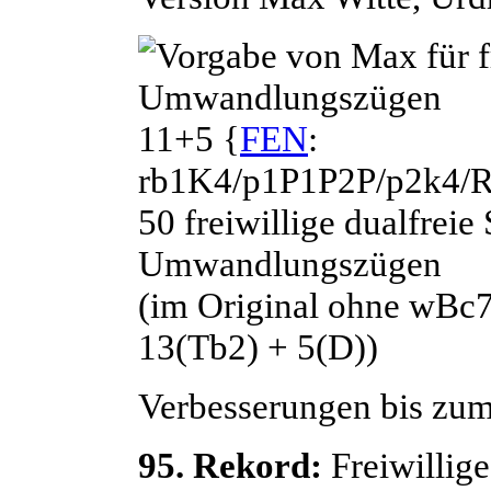
11+5 {
FEN
:
rb1K4/p1P1P2P/p2k4/
50 freiwillige dualfrei
Umwandlungszügen
(im Original ohne wBc7
13(Tb2) + 5(D))
Verbesserungen bis zum
95. Rekord:
Freiwillig