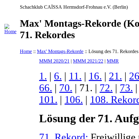
Schachklub CAÏSSA Hermsdorf-Frohnau e.V. (Berlin)
Max' Montags-Rekorde (Kon
71. Rekordes
Home
::
Max' Montags-Rekorde
:: Lösung des 71. Rekordes
MMM 2020/21
|
MMM 2021/22
|
MMR
1.
|
6.
|
11.
|
16.
|
21.
|
26
66.
|
70.
| 71. |
72.
|
73.
101.
|
106.
|
108. Rekor
Lösung der 71. Auf
71. Rekord:
Freiwillige