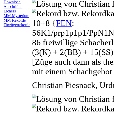
Download
Anschriften
Lichess
MM-Mysterium
MM-Rekorde
10+8 {
FEN
:
Einzügerrekorde
56K1/prp1p1p1/PpN1N
86 freiwillige Schacher
(3(K) + 2(BB) + 15(SS)
[Züge auch dann als th
mit einem Schachgebot 
Christian
Piesnack
, Ur