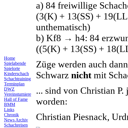
a) 84 freiwillige Schac
(3(K) + 13(SS) + 19(LL
unthematisch)
b) Kf8 → h4: 84 erzwu
((5(K) + 13(SS) + 18(L
Home
Züge werden auch dann 
Spielabende
Spielorte
Schwarz
nicht
mit Scha
Kinderschach
Schachtraining
Terminplan
... sind von Christian 
DWZ
Vereinsturniere
worden:
Hall of Fame
BMM
Links
Christian
Piesnack
, Ur
Chronik
News Archiv
Schachreisen