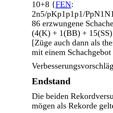
10+8 {
FEN
:
2n5/pKp1p1p1/PpN1N1
86 erzwungene Schache
(4(K) + 1(BB) + 15(SS)
[Züge auch dann als th
mit einem Schachgebot 
Verbesserungsvorschläg
Endstand
Die beiden Rekordversuc
mögen als Rekorde gelt