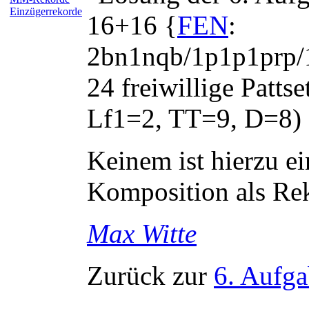
Einzügerrekorde
16+16 {
FEN
:
2bn1nqb/1p1p1prp
24 freiwillige Patt
Lf1=2, TT=9, D=8)
Keinem ist hierzu ei
Komposition als Rek
Max
Witte
Zurück zur
6. Aufg