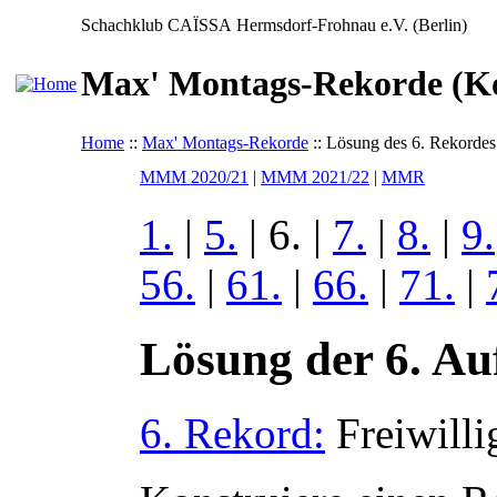
Schachklub CAÏSSA Hermsdorf-Frohnau e.V. (Berlin)
Max' Montags-Rekorde (Ko
Home
::
Max' Montags-Rekorde
:: Lösung des 6. Rekordes
MMM 2020/21
|
MMM 2021/22
|
MMR
1.
|
5.
| 6. |
7.
|
8.
|
9.
56.
|
61.
|
66.
|
71.
|
Lösung der 6. Au
6. Rekord:
Freiwilli