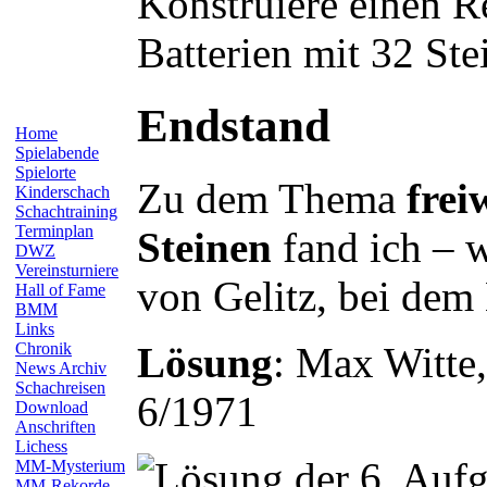
Konstruiere einen R
Batterien mit 32 Ste
Endstand
Home
Spielabende
Spielorte
Zu dem Thema
frei
Kinderschach
Schachtraining
Terminplan
Steinen
fand ich – w
DWZ
Vereinsturniere
von
Gelitz
, bei dem
Hall of Fame
BMM
Links
Lösung
: Max
Witte
Chronik
News Archiv
Schachreisen
6/1971
Download
Anschriften
Lichess
MM-Mysterium
MM-Rekorde