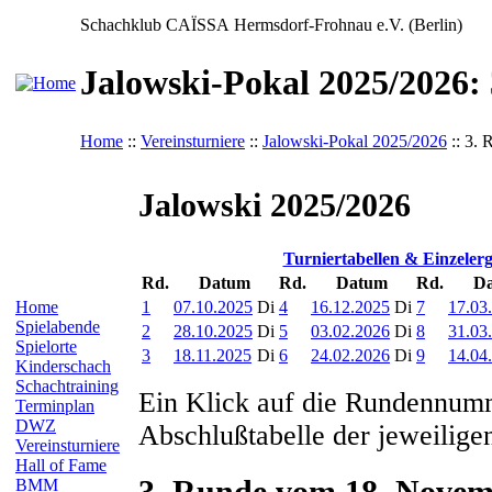
Schachklub CAÏSSA Hermsdorf-Frohnau e.V. (Berlin)
Jalowski-Pokal 2025/2026:
Home
::
Vereinsturniere
::
Jalowski-Pokal 2025/2026
:: 3. 
Jalowski 2025/2026
Turniertabellen & Einzelerg
Rd.
Datum
Rd.
Datum
Rd.
D
1
07.10.2025
Di
4
16.12.2025
Di
7
17.03
Home
Spielabende
2
28.10.2025
Di
5
03.02.2026
Di
8
31.03
Spielorte
3
18.11.2025
Di
6
24.02.2026
Di
9
14.04
Kinderschach
Schachtraining
Ein Klick auf die Rundennumm
Terminplan
DWZ
Abschlußtabelle der jeweilige
Vereinsturniere
Hall of Fame
3. Runde vom 18. Novem
BMM