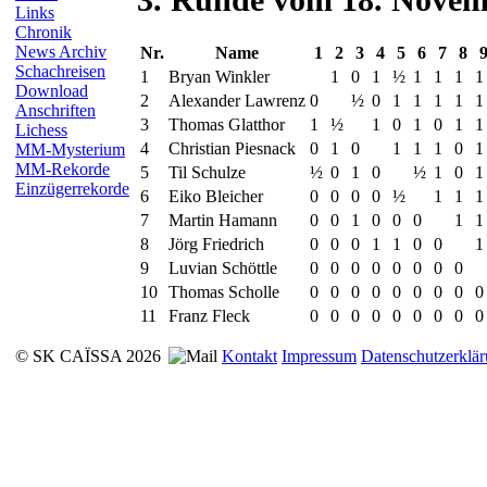
Links
Chronik
News Archiv
Nr.
Name
1
2
3
4
5
6
7
8
Schachreisen
1
Bryan Winkler
1
0
1
½
1
1
1
1
Download
2
Alexander Lawrenz
0
½
0
1
1
1
1
1
Anschriften
3
Thomas Glatthor
1
½
1
0
1
0
1
1
Lichess
4
Christian Piesnack
0
1
0
1
1
1
0
1
MM-Mysterium
MM-Rekorde
5
Til Schulze
½
0
1
0
½
1
0
1
Einzügerrekorde
6
Eiko Bleicher
0
0
0
0
½
1
1
1
7
Martin Hamann
0
0
1
0
0
0
1
1
8
Jörg Friedrich
0
0
0
1
1
0
0
1
9
Luvian Schöttle
0
0
0
0
0
0
0
0
10
Thomas Scholle
0
0
0
0
0
0
0
0
0
11
Franz Fleck
0
0
0
0
0
0
0
0
0
© SK CAÏSSA 2026
Kontakt
Impressum
Datenschutzerklä