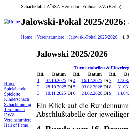
Schachklub CAÏSSA Hermsdorf-Frohnau e.V. (Berlin)
Jalowski-Pokal 2025/2026:
Home
::
Vereinsturniere
::
Jalowski-Pokal 2025/2026
:: 4. 
Jalowski 2025/2026
Turniertabellen & Einzelerg
Rd.
Datum
Rd.
Datum
Rd.
D
1
07.10.2025
Di
4
16.12.2025
Di
7
17.03
Home
2
28.10.2025
Di
5
03.02.2026
Di
8
31.03
Spielabende
3
18.11.2025
Di
6
24.02.2026
Di
9
14.04
Spielorte
Kinderschach
Ein Klick auf die Rundennumm
Schachtraining
Terminplan
Abschlußtabelle der jeweilige
DWZ
Vereinsturniere
Hall of Fame
4. Runde vom 16. Dezem