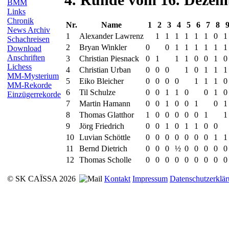
BMM
Links
Chronik
Nr.
Name
1
2
3
4
5
6
7
8
News Archiv
1
Alexander Lawrenz
1
1
1
1
1
1
0
1
Schachreisen
2
Bryan Winkler
0
0
1
1
1
1
1
1
Download
Anschriften
3
Christian Piesnack
0
1
1
1
0
0
1
0
Lichess
4
Christian Urban
0
0
0
1
0
1
1
1
MM-Mysterium
5
Eiko Bleicher
0
0
0
0
1
1
1
0
MM-Rekorde
6
Til Schulze
0
0
1
1
0
0
1
0
Einzügerrekorde
7
Martin Hamann
0
0
1
0
0
1
0
1
8
Thomas Glatthor
1
0
0
0
0
0
1
1
9
Jörg Friedrich
0
0
1
0
1
1
0
0
10
Luvian Schöttle
0
0
0
0
0
0
0
1
1
11
Bernd Dietrich
0
0
0
½
0
0
0
0
0
12
Thomas Scholle
0
0
0
0
0
0
0
0
0
© SK CAÏSSA 2026
Kontakt
Impressum
Datenschutzerklä