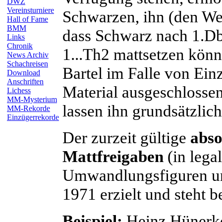
DWZ
Vereinsturniere
Schwarzen, ihn (den We
Hall of Fame
BMM
dass Schwarz nach 1.D
Links
Chronik
1...Th2 mattsetzen könn
News Archiv
Schachreisen
Bartel
im Falle von Ein
Download
Anschriften
Material ausgeschlossen
Lichess
MM-Mysterium
lassen ihn grundsätzlich
MM-Rekorde
Einzügerrekorde
Der zurzeit gültige
abso
Mattfreigaben
(in lega
Umwandlungsfiguren un
1971 erzielt und steht b
Beispiel:
Heinz
Hünerk