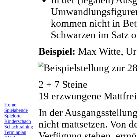
Umwandlungsfigure
kommen nicht in Be
Schwarzen im Satz o
Beispiel:
Max
Witte
, U
2 + 7 Steine
19 erzwungene Mattfreig
Home
In der Ausgangsstellun
Spielabende
Spielorte
nicht mattsetzen. Von d
Kinderschach
Schachtraining
Terminplan
Verfügung stehen, erm