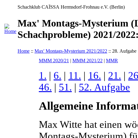
Schachklub CAÏSSA Hermsdorf-Frohnau e.V. (Berlin)
Max' Montags-Mysterium (L
Schachprobleme) 2021/2022:
Home
::
Max' Montags-Mysterium 2021/2022
:: 28. Aufgabe
MMM 2020/21
|
MMM 2021/22
|
MMR
1.
|
6.
|
11.
|
16.
|
21.
|
26
46.
|
51.
|
52. Aufgabe
Allgemeine Informa
Max Witte hat einen wö
Montags-Mysterium) f