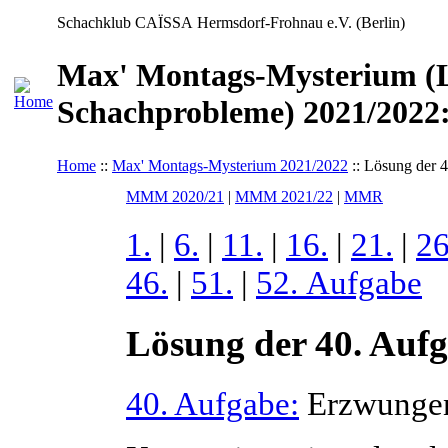
Schachklub CAÏSSA Hermsdorf-Frohnau e.V. (Berlin)
Max' Montags-Mysterium (L
Schachprobleme) 2021/2022:
Home
::
Max' Montags-Mysterium 2021/2022
:: Lösung der 
MMM 2020/21
|
MMM 2021/22
|
MMR
1.
|
6.
|
11.
|
16.
|
21.
|
26
46.
|
51.
|
52. Aufgabe
Lösung der 40. Auf
40. Aufgabe:
Erzwungen