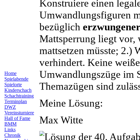
Konstruiere einen legal
Umwandlungsfiguren mit
bezüglich
erzwungener
Mattsperrung liegt vor,
mattsetzen müsste; 2.) 
verhindert. Keine weiß
Umwandlungszüge im Sa
Home
Spielabende
Themazügen sind zuläss
Spielorte
Kinderschach
Schachtraining
Meine Lösung:
Terminplan
DWZ
Vereinsturniere
Max
Witte
Hall of Fame
BMM
Links
Chronik