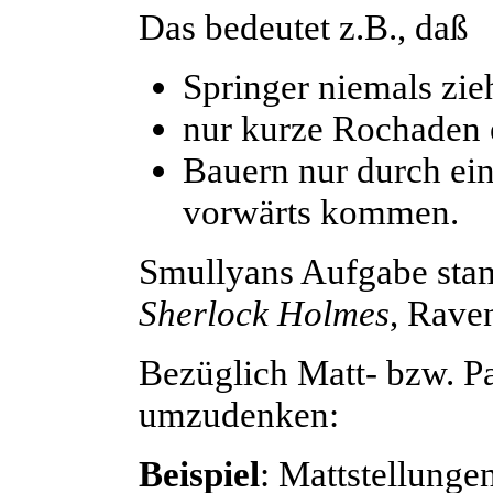
Das bedeutet z.B., daß
Springer niemals zie
nur kurze Rochaden e
Bauern nur durch ei
vorwärts kommen.
Smullyan
s Aufgabe st
Sherlock Holmes
, Rave
Bezüglich Matt- bzw. Pat
umzudenken:
Beispiel
: Mattstellunge