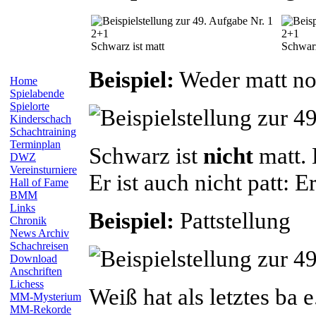
2+1
2+1
Schwarz ist matt
Schwarz
Beispiel:
Weder matt no
Home
Spielabende
Spielorte
Kinderschach
Schachtraining
Terminplan
Schwarz ist
nicht
matt. 
DWZ
Vereinsturniere
Er ist auch nicht patt: E
Hall of Fame
BMM
Links
Beispiel:
Pattstellung
Chronik
News Archiv
Schachreisen
Download
Anschriften
Lichess
Weiß hat als letztes ba 
MM-Mysterium
MM-Rekorde