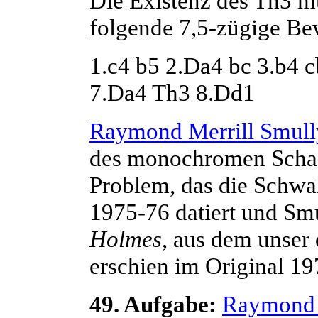
Die Existenz des Th3 m
folgende 7,5-zügige Bew
1.c4 b5 2.Da4 bc 3.b4 
7.Da4 Th3 8.Dd1
Raymond Merrill
Smull
des monochromen Schachs
Problem, das die Schwa
1975-76 datiert und
Smu
Holmes
, aus dem unser
erschien im Original 197
49. Aufgabe:
Raymond 