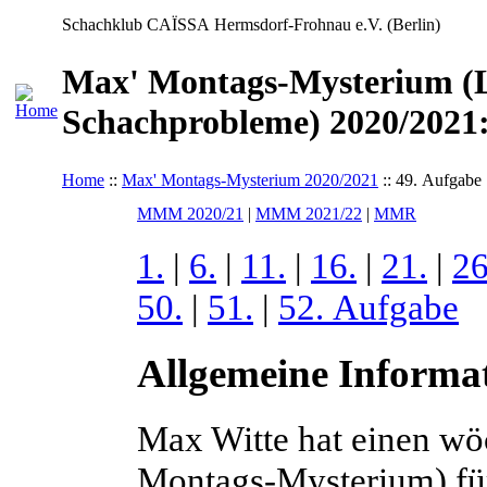
Schachklub CAÏSSA Hermsdorf-Frohnau e.V. (Berlin)
Max' Montags-Mysterium (L
Schachprobleme) 2020/2021:
Home
::
Max' Montags-Mysterium 2020/2021
:: 49. Aufgabe
MMM 2020/21
|
MMM 2021/22
|
MMR
1.
|
6.
|
11.
|
16.
|
21.
|
26
50.
|
51.
|
52. Aufgabe
Allgemeine Informa
Max Witte hat einen wö
Montags-Mysterium) f