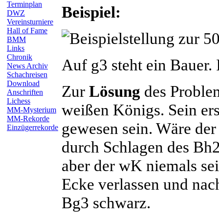
Terminplan
Beispiel:
DWZ
Vereinsturniere
Hall of Fame
BMM
Links
Chronik
Auf g3 steht ein Bauer.
News Archiv
Schachreisen
Download
Zur
Lösung
des Problem
Anschriften
Lichess
weißen Königs. Sein er
MM-Mysterium
MM-Rekorde
gewesen sein. Wäre der 
Einzügerrekorde
durch Schlagen des Bh
aber der wK niemals sei
Ecke verlassen und nac
Bg3 schwarz.