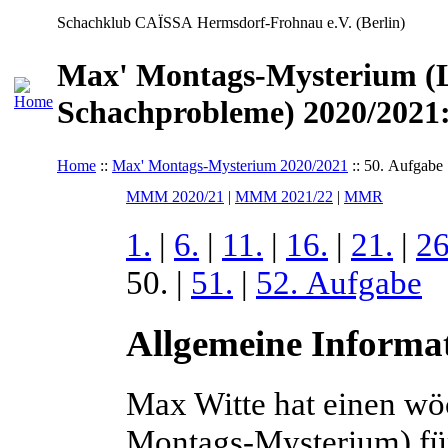
Schachklub CAÏSSA Hermsdorf-Frohnau e.V. (Berlin)
Max' Montags-Mysterium (L
Schachprobleme) 2020/2021:
Home
::
Max' Montags-Mysterium 2020/2021
:: 50. Aufgabe
MMM 2020/21
|
MMM 2021/22
|
MMR
1.
|
6.
|
11.
|
16.
|
21.
|
26
50. |
51.
|
52. Aufgabe
Allgemeine Informa
Max Witte hat einen wö
Montags-Mysterium) f